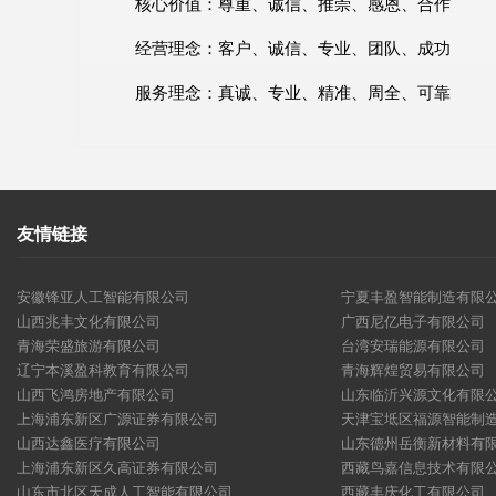
核心价值：尊重、诚信、推崇、感恩、合作
经营理念：客户、诚信、专业、团队、成功
服务理念：真诚、专业、精准、周全、可靠
友情链接
安徽锋亚人工智能有限公司
宁夏丰盈智能制造有限
山西兆丰文化有限公司
广西尼亿电子有限公司
青海荣盛旅游有限公司
台湾安瑞能源有限公司
辽宁本溪盈科教育有限公司
青海辉煌贸易有限公司
山西飞鸿房地产有限公司
山东临沂兴源文化有限
上海浦东新区广源证券有限公司
天津宝坻区福源智能制
山西达鑫医疗有限公司
山东德州岳衡新材料有
上海浦东新区久高证券有限公司
西藏鸟嘉信息技术有限
山东市北区天成人工智能有限公司
西藏丰庆化工有限公司